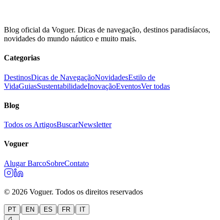
Blog oficial da Voguer. Dicas de navegação, destinos paradisíacos,
novidades do mundo náutico e muito mais.
Categorias
Destinos
Dicas de Navegação
Novidades
Estilo de
Vida
Guias
Sustentabilidade
Inovação
Eventos
Ver todas
Blog
Todos os Artigos
Buscar
Newsletter
Voguer
Alugar Barco
Sobre
Contato
©
2026
Voguer.
Todos os direitos reservados
|
|
|
|
PT
EN
ES
FR
IT