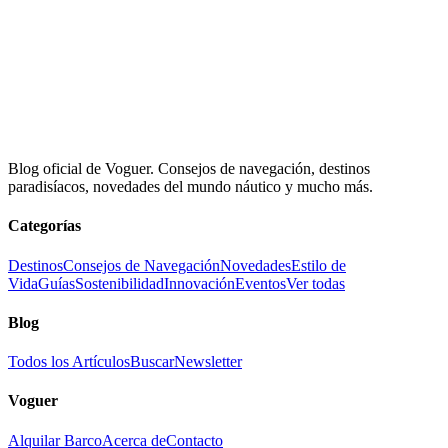
Blog oficial de Voguer. Consejos de navegación, destinos
paradisíacos, novedades del mundo náutico y mucho más.
Categorías
Destinos
Consejos de Navegación
Novedades
Estilo de
Vida
Guías
Sostenibilidad
Innovación
Eventos
Ver todas
Blog
Todos los Artículos
Buscar
Newsletter
Voguer
Alquilar Barco
Acerca de
Contacto